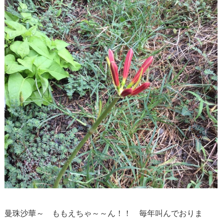
曼珠沙華～ ももえちゃ～～ん！！ 毎年叫んでおりま