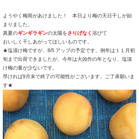
ようやく梅雨があけました！ 本日より梅の天日干しが始
まりました。
真夏の
ギンギラギン
の太陽を
さりげなく
浴びて
おいしく干しあがってほしいものです。
★塩漬け梅ですが、8/5 アップの予定です。例年は１１月初
旬まで出荷できましたが、今年は大凶作の年となり、塩漬
け梅の量が少ないです。
早ければ9月末で終了の可能性がございます。ご了承願いま
す★