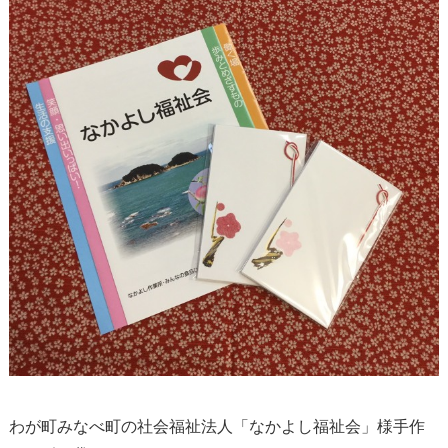
わが町みなべ町の社会福祉法人「なかよし福祉会」様手作