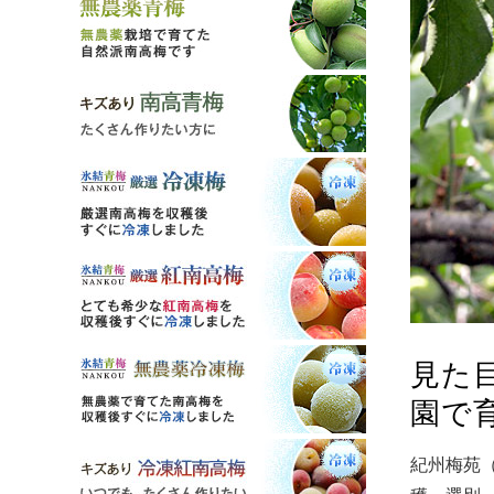
見た
園で
紀州梅苑