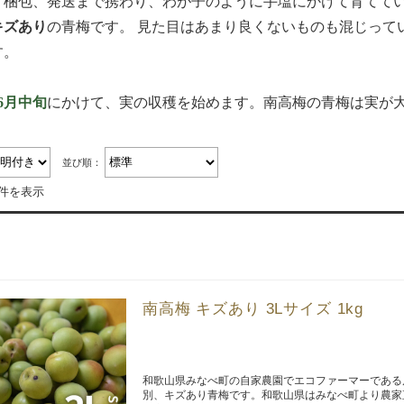
、梱包、発送まで携わり、わが子のように手塩にかけて育てて
キズあり
の青梅です。 見た目はあまり良くないものも混じって
す。
6月中旬
にかけて、実の収穫を始めます。南高梅の青梅は実が
並び順：
9件を表示
南高梅 キズあり 3Lサイズ 1kg
和歌山県みなべ町の自家農園でエコファーマーである
別、キズあり青梅です。和歌山県はみなべ町より農家直送