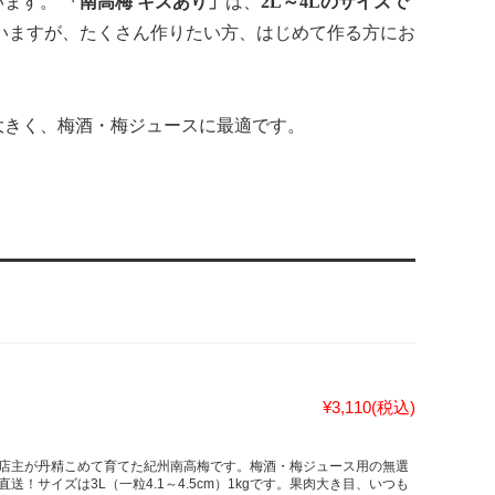
います。
「南高梅 キズあり」
は、
2L～4Lのサイズで
いますが、たくさん作りたい方、はじめて作る方にお
大きく、梅酒・梅ジュースに最適です。
¥3,110
(税込)
店主が丹精こめて育てた紀州南高梅です。梅酒・梅ジュース用の無選
！サイズは3L（一粒4.1～4.5cm）1kgです。果肉大き目、いつも