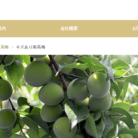
案内
会社概要
お
南高梅
キズあり南高梅