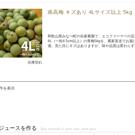
南高梅 キズあり 4Lサイズ以上 5kg
和歌山県みなべ町の自家農園で、エコファーマーの店
4L（一粒4.5cm以上）の青梅5kgを、農家直送で
適。見た目にキズはありますが、味や品質は変わらず
在庫切れ
9件を表示
ジュースを作る
Raw materials of plum wine, plum juice