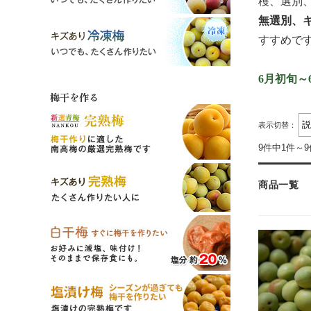
穫、選別
無選別、
すすめで
6月初旬～
梅干を作る
表示切替：
9件中1件～
商品一覧