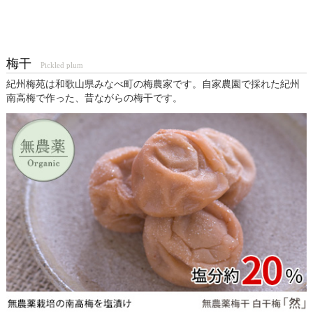
梅干
Pickled plum
紀州梅苑は和歌山県みなべ町の梅農家です。自家農園で採れた紀州
南高梅で作った、昔ながらの梅干です。