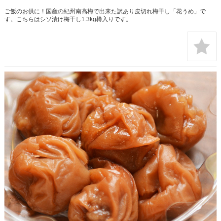
ご飯のお供に！国産の紀州南高梅で出来た訳あり皮切れ梅干し「花うめ」で
す。こちらはシソ漬け梅干し1.3kg樽入りです。