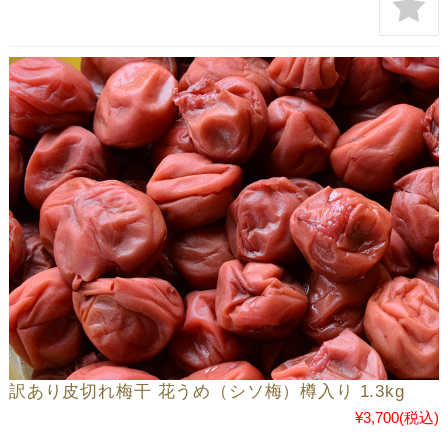
訳あり皮切れ梅干 花うめ（シソ梅）樽入り 1.3kg
¥3,700
(税込)