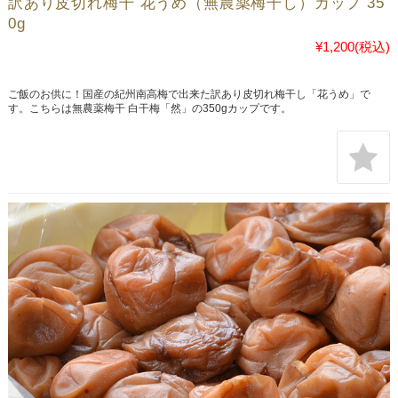
訳あり皮切れ梅干 花うめ（無農薬梅干し）カップ 35
0g
¥1,200
(税込)
ご飯のお供に！国産の紀州南高梅で出来た訳あり皮切れ梅干し「花うめ」で
す。こちらは無農薬梅干 白干梅「然」の350gカップです。