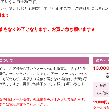
けていない白干梅です）
った可愛いしおりも同封しておりますので、ご贈答用にも喜ば
日まで
ラ！
まもなく終了となります。お買い急ぎ願います★
について
送料・
では、お客様から頂いたメールへのお返事は、必ず3営業
返信させていただいております。 万一、メールをお送りい
にも関わらず、当店より返信が届かない場合は、大変お手
け致しますが、再度ご連絡下さいます様、お願い致しま
北海道
その他
祝祭日はメール返信、発送業務をお休みさせて頂きます。
13,00
場合は電話注文をご利用下さい。
クール冷