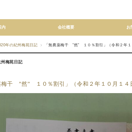
案内
会社概要
お
020年の紀州梅苑日記
「無農薬梅干 ”然” １０％割引」（令和２年
の紀州梅苑日記
薬梅干 ”然” １０％割引」（令和２年１０月１４