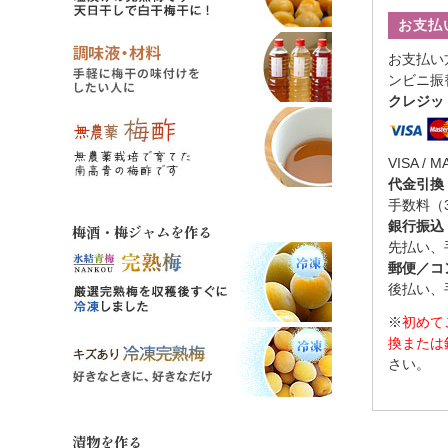
お支払
お支払い
ンビニ振
クレジッ
VISA / M
代金引換
手数料（
銀行振込
梅酒・梅ジャムを作る
先払い、
郵便／コ
後払い、
※
初めて
換または
さい。
漬物を作る