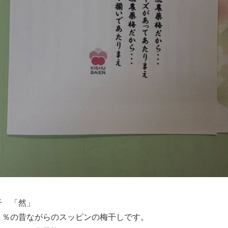
干 「然」
０％の昔ながらのスッピンの梅干しです。