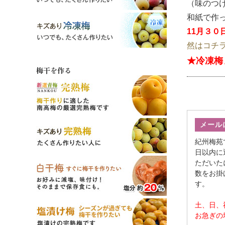
（味のつ
和紙で作
11月３０
然はコチ
★冷凍梅
梅干を作る
メール
紀州梅苑
日以内に
ただいた
数をお掛
す。
土、日、
お急ぎの