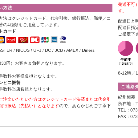
発送不可
い方法
す。
方法はクレジットカード、代金引換、銀行振込、郵便／コ
配達日と
替の4種類をご用意しています。
配達日指
トカード
ご指定下
ASTER / NICOS / UFJ / DC / JCB / AMEX / Diners
330円）お客さま負担となります。
8-12時／1
手数料お客様負担となります。
ンビニ振替
ご連絡
手数料当店負担となります。
紀州梅苑
ご注文いただいた方はクレジットカード決済または代金引
所在地：〒
銀行振込（先払い）となります
ので、あらかじめご了承下
TEL：0739
FAX：0739