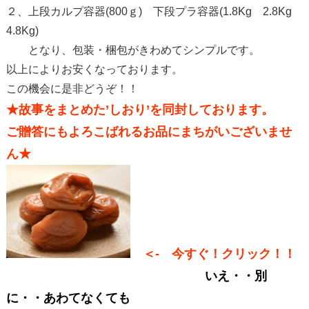
２、上段カルプ容器(800ｇ) 下段プラ容器(1.8Kg 2.8Kg
4.8Kg)
となり、包装・梱包がきわめてシンプルです。
以上によりお安くなっております。
この機会に是非どうぞ！！
★故事をまとめた’しおり’を同封しております。
ご贈答にもよろこばれるお品にまちがいございませ
ん★
＜- 今すぐ！クリック！！
いえ・・別
に・・あわてなくても