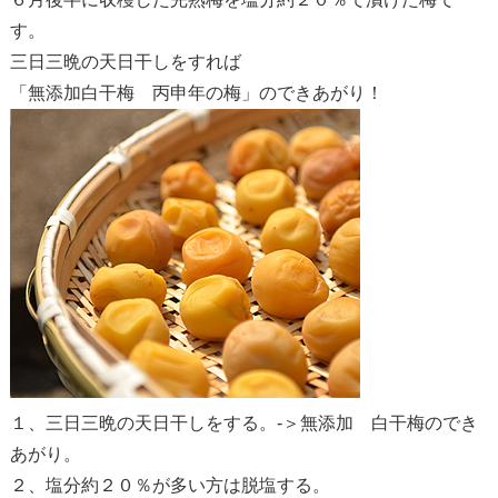
す。
三日三晩の天日干しをすれば
「無添加白干梅 丙申年の梅」のできあがり！
１、三日三晩の天日干しをする。-＞無添加 白干梅のでき
あがり。
２、塩分約２０％が多い方は脱塩する。