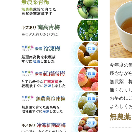
今年度の
残念なが
無農薬 
無くなり
お早めに
よろしく
無農薬