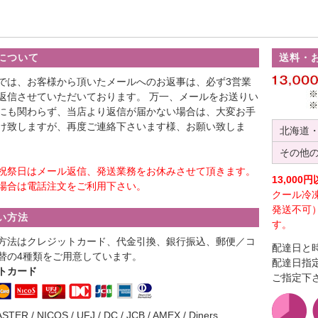
について
送料・
では、お客様から頂いたメールへのお返事は、必ず3営業
返信させていただいております。 万一、メールをお送りい
にも関わらず、当店より返信が届かない場合は、大変お手
け致しますが、再度ご連絡下さいます様、お願い致しま
北海道
その他
祝祭日はメール返信、発送業務をお休みさせて頂きます。
13,00
場合は電話注文をご利用下さい。
クール冷
発送不可
い方法
す。
方法はクレジットカード、代金引換、銀行振込、郵便／コ
配達日と
替の4種類をご用意しています。
配達日指
トカード
ご指定下
ASTER / NICOS / UFJ / DC / JCB / AMEX / Diners