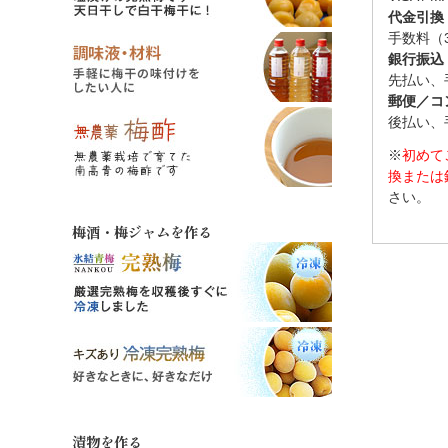
代金引換
手数料（
銀行振込
先払い、
郵便／コ
後払い、
※
初めて
換または
さい。
梅酒・梅ジャムを作る
漬物を作る