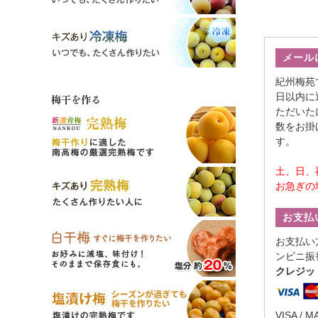
メール
紀州梅苑
日以内に
梅干を作る
ただいた
数をお掛
す。
土、日、
お急ぎの
お支払
お支払い
ンビニ振
クレジッ
VISA / M