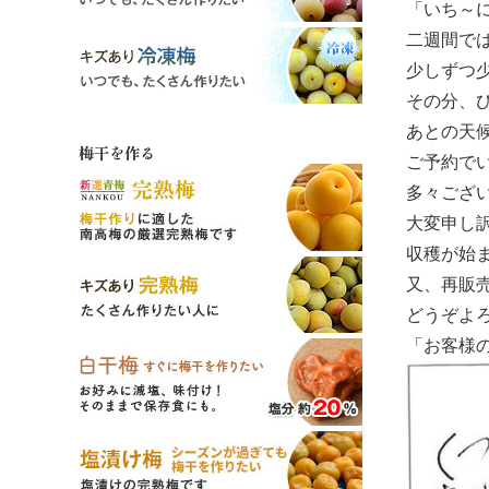
「いち～
二週間で
少しずつ
その分、
あとの天
梅干を作る
ご予約で
多々ござ
大変申し
収穫が始
又、再販
どうぞよ
「お客様