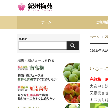
ホーム
ご利用
ホーム
2
2016年
梅酒・梅ジュースを作る
いち～
完熟梅 厳
大変申し
又販売さ
キズあり