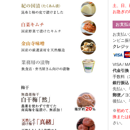
土、日、
お急ぎの
お支払
お支払い
ンビニ振
クレジッ
VISA / M
代金引換
手数料（
銀行振込
梅干
先払い、
郵便／コ
後払い、
※
初めて
換または
さい。