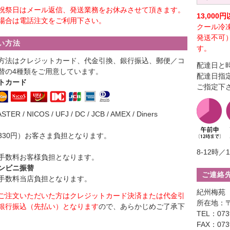
祝祭日はメール返信、発送業務をお休みさせて頂きます。
13,00
場合は電話注文をご利用下さい。
クール冷
発送不可
い方法
す。
方法はクレジットカード、代金引換、銀行振込、郵便／コ
配達日と
替の4種類をご用意しています。
配達日指
トカード
ご指定下
ASTER / NICOS / UFJ / DC / JCB / AMEX / Diners
330円）お客さま負担となります。
8-12時／1
手数料お客様負担となります。
ンビニ振替
ご連絡
手数料当店負担となります。
紀州梅苑
ご注文いただいた方はクレジットカード決済または代金引
所在地：〒
銀行振込（先払い）となります
ので、あらかじめご了承下
TEL：0739
FAX：0739