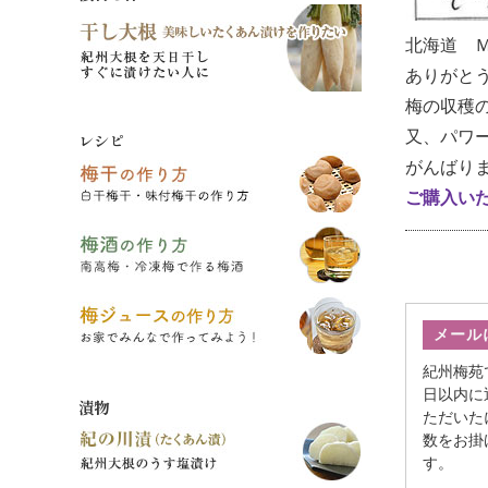
北海道 
ありがと
梅の収穫
又、パワ
レシピ
がんばり
ご購入い
メール
紀州梅苑
日以内に
漬物
ただいた
数をお掛
す。