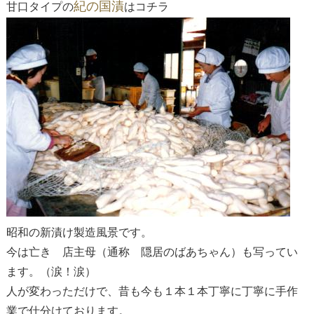
紀の国漬
甘口タイプの
はコチラ
昭和の新漬け製造風景です。
今は亡き 店主母（通称 隠居のばあちゃん）も写ってい
ます。（涙！涙）
人が変わっただけで、昔も今も１本１本丁寧に丁寧に手作
業で仕分けております。