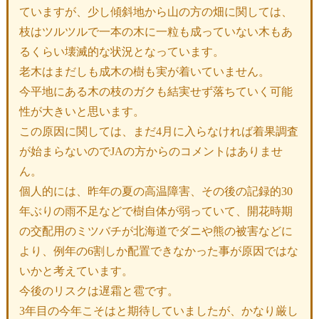
ていますが、少し傾斜地から山の方の畑に関しては、
枝はツルツルで一本の木に一粒も成っていない木もあ
るくらい壊滅的な状況となっています。
老木はまだしも成木の樹も実が着いていません。
今平地にある木の枝のガクも結実せず落ちていく可能
性が大きいと思います。
この原因に関しては、まだ4月に入らなければ着果調査
が始まらないのでJAの方からのコメントはありませ
ん。
個人的には、昨年の夏の高温障害、その後の記録的30
年ぶりの雨不足などで樹自体が弱っていて、開花時期
の交配用のミツバチが北海道でダニや熊の被害などに
より、例年の6割しか配置できなかった事が原因ではな
いかと考えています。
今後のリスクは遅霜と雹です。
3年目の今年こそはと期待していましたが、かなり厳し