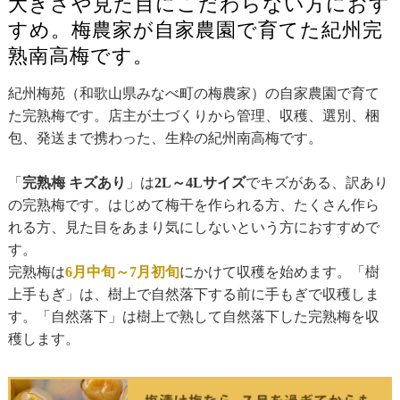
大きさや見た目にこだわらない方におす
すめ。梅農家が自家農園で育てた紀州完
熟南高梅です。
紀州梅苑（和歌山県みなべ町の梅農家）の自家農園で育て
た完熟梅です。店主が土づくりから管理、収穫、選別、梱
包、発送まで携わった、生粋の紀州南高梅です。
「
完熟梅 キズあり
」は
2L～4Lサイズ
でキズがある、訳あり
の完熟梅です。はじめて梅干を作られる方、たくさん作ら
れる方、見た目をあまり気にしないという方におすすめで
す。
完熟梅は
6月中旬～7月初旬
にかけて収穫を始めます。「樹
上手もぎ」は、樹上で自然落下する前に手もぎで収穫しま
す。「自然落下」は樹上で熟して自然落下した完熟梅を収
穫します。