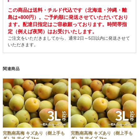
この商品は送料・チルド代込です（北海道・沖縄・離
島は+800円）。ご予約順に発送させていただいており
ます。配達日指定はご容赦願っております。時間帯指
定（例えば夜間）はお受けいたします。
ご注文をいただきましてから、通常2日～5日以内に発送させて
いただきます。
関連商品
完熟南高梅 キズあり（樹上手も
完熟南高梅 キズあり（樹上手も
ぎ）3Lサイズ 1kg
ぎ）3Lサイズ 2kg