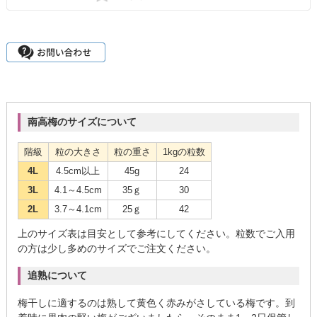
南高梅のサイズについて
階級
粒の大きさ
粒の重さ
1kgの粒数
4L
4.5cm以上
45g
24
3L
4.1～4.5cm
35ｇ
30
2L
3.7～4.1cm
25ｇ
42
上のサイズ表は目安として参考にしてください。粒数でご入用
の方は少し多めのサイズでご注文ください。
追熟について
梅干しに適するのは熟して黄色く赤みがさしている梅です。到