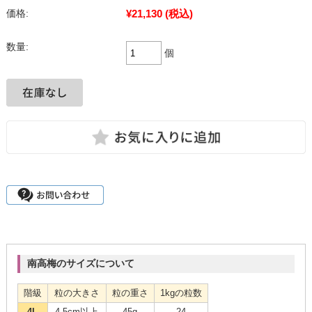
¥21,130
(税込)
価格:
数量:
個
南高梅のサイズについて
階級
粒の大きさ
粒の重さ
1kgの粒数
4L
4.5cm以上
45g
24