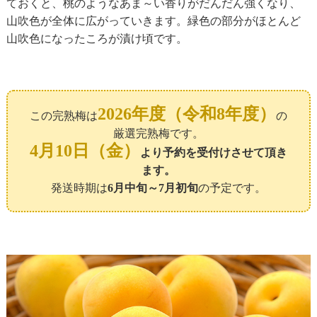
ておくと、桃のようなあま～い香りがだんだん強くなり、
山吹色が全体に広がっていきます。緑色の部分がほとんど
山吹色になったころが漬け頃です。
2026年度（令和8年度）
この完熟梅は
の
厳選完熟梅です。
4月10日（金）
より予約を受付けさせて頂き
ます。
発送時期は
6月中旬～7月初旬
の予定です。