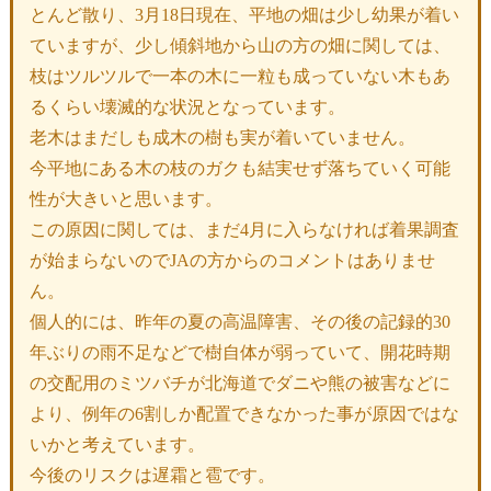
とんど散り、3月18日現在、平地の畑は少し幼果が着い
ていますが、少し傾斜地から山の方の畑に関しては、
枝はツルツルで一本の木に一粒も成っていない木もあ
るくらい壊滅的な状況となっています。
老木はまだしも成木の樹も実が着いていません。
今平地にある木の枝のガクも結実せず落ちていく可能
性が大きいと思います。
この原因に関しては、まだ4月に入らなければ着果調査
が始まらないのでJAの方からのコメントはありませ
ん。
個人的には、昨年の夏の高温障害、その後の記録的30
年ぶりの雨不足などで樹自体が弱っていて、開花時期
の交配用のミツバチが北海道でダニや熊の被害などに
より、例年の6割しか配置できなかった事が原因ではな
いかと考えています。
今後のリスクは遅霜と雹です。