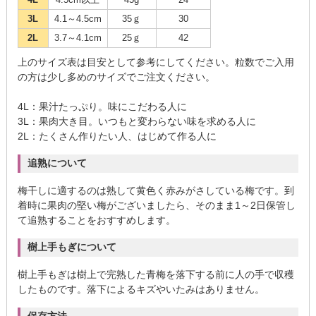
3L
4.1～4.5cm
35ｇ
30
2L
3.7～4.1cm
25ｇ
42
上のサイズ表は目安として参考にしてください。粒数でご入用
の方は少し多めのサイズでご注文ください。
4L：果汁たっぷり。味にこだわる人に
3L：果肉大き目。いつもと変わらない味を求める人に
2L：たくさん作りたい人、はじめて作る人に
追熟について
梅干しに適するのは熟して黄色く赤みがさしている梅です。到
着時に果肉の堅い梅がございましたら、そのまま1～2日保管し
て追熟することをおすすめします。
樹上手もぎについて
樹上手もぎは樹上で完熟した青梅を落下する前に人の手で収穫
したものです。落下によるキズやいたみはありません。