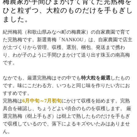
梅農家が手間ひまかけて育てた完熟梅を
ひと粒ずつ、大粒のものだけを手もぎし
ました。
紀州梅苑（和歌山県みなべ町の梅農家）の自家農園で育て
た完熟梅です。新選青梅「NANKOU」は、自家農園で店主
が土づくりから管理、収穫、選別、梱包、発送まで携わ
り、わが子のように手間ひまかけて送り出す珠玉の南高梅
です。
なかでも、厳選完熟梅はその中でも
特大粒を厳選
したもの
です。味にこだわる方、いつもと同じ味を作りたい方にお
すすめです。
完熟梅は
6月中旬～7月初旬
にかけて収穫を始めます。完熟
具合を確認し、ちょうどよい頃合のものを収穫します。 厳
選完熟梅（樹上手もぎ）は樹上で熟したものだけを手もぎ
で収穫しているので、落下によるキズやいたみはありませ
ん。