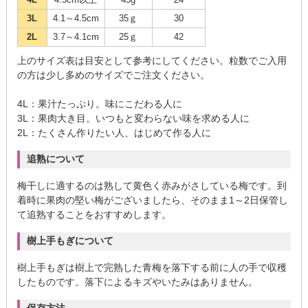
3L
4.1～4.5cm
35ｇ
30
2L
3.7～4.1cm
25ｇ
42
上のサイズ表は目安として参考にしてください。粒数でご入用
の方は少し多めのサイズでご注文ください。
4L：果汁たっぷり。味にこだわる人に
3L：果肉大き目。いつもと変わらない味を求める人に
2L：たくさん作りたい人、はじめて作る人に
追熟について
梅干しに適するのは熟して黄色く赤みがさしている梅です。到
着時に果肉の堅い梅がございましたら、そのまま1～2日保管し
て追熟することをおすすめします。
樹上手もぎについて
樹上手もぎは樹上で完熟した青梅を落下する前に人の手で収穫
したものです。落下によるキズやいたみはありません。