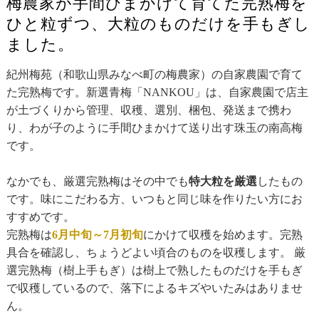
梅農家が手間ひまかけて育てた完熟梅を
ひと粒ずつ、大粒のものだけを手もぎし
ました。
紀州梅苑（和歌山県みなべ町の梅農家）の自家農園で育て
た完熟梅です。新選青梅「NANKOU」は、自家農園で店主
が土づくりから管理、収穫、選別、梱包、発送まで携わ
り、わが子のように手間ひまかけて送り出す珠玉の南高梅
です。
なかでも、厳選完熟梅はその中でも
特大粒を厳選
したもの
です。味にこだわる方、いつもと同じ味を作りたい方にお
すすめです。
完熟梅は
6月中旬～7月初旬
にかけて収穫を始めます。完熟
具合を確認し、ちょうどよい頃合のものを収穫します。 厳
選完熟梅（樹上手もぎ）は樹上で熟したものだけを手もぎ
で収穫しているので、落下によるキズやいたみはありませ
ん。