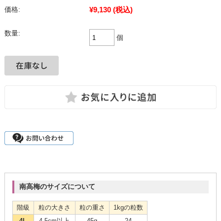
¥9,130
(税込)
価格:
数量:
個
南高梅のサイズについて
階級
粒の大きさ
粒の重さ
1kgの粒数
4L
4.5cm以上
45g
24