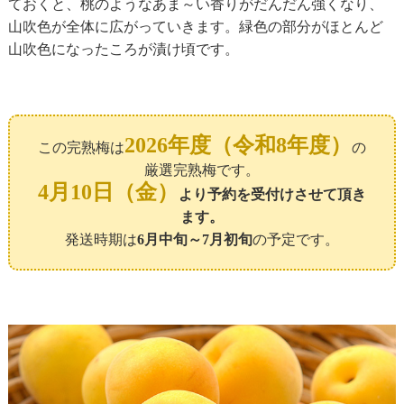
ておくと、桃のようなあま～い香りがだんだん強くなり、
山吹色が全体に広がっていきます。緑色の部分がほとんど
山吹色になったころが漬け頃です。
2026年度（令和8年度）
この完熟梅は
の
厳選完熟梅です。
4月10日（金）
より予約を受付けさせて頂き
ます。
発送時期は
6月中旬～7月初旬
の予定です。