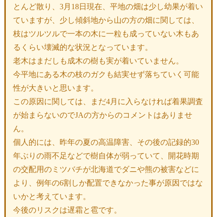
とんど散り、3月18日現在、平地の畑は少し幼果が着い
ていますが、少し傾斜地から山の方の畑に関しては、
枝はツルツルで一本の木に一粒も成っていない木もあ
るくらい壊滅的な状況となっています。
老木はまだしも成木の樹も実が着いていません。
今平地にある木の枝のガクも結実せず落ちていく可能
性が大きいと思います。
この原因に関しては、まだ4月に入らなければ着果調査
が始まらないのでJAの方からのコメントはありませ
ん。
個人的には、昨年の夏の高温障害、その後の記録的30
年ぶりの雨不足などで樹自体が弱っていて、開花時期
の交配用のミツバチが北海道でダニや熊の被害などに
より、例年の6割しか配置できなかった事が原因ではな
いかと考えています。
今後のリスクは遅霜と雹です。