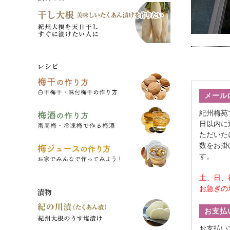
レシピ
メール
紀州梅苑
日以内に
ただいた
数をお掛
す。
土、日、
お急ぎの
漬物
お支払
お支払い