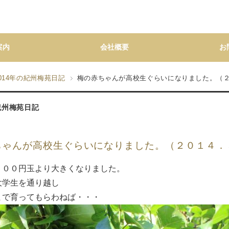
案内
会社概要
お
014年の紀州梅苑日記
梅の赤ちゃんが高校生ぐらいになりました。（
の紀州梅苑日記
ちゃんが高校生ぐらいになりました。（２０１４．
５００円玉より大きくなりました。
大学生を通り越し
まで育ってもらわねば・・・