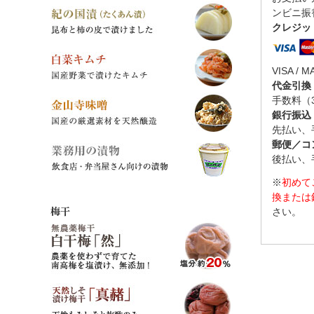
ンビニ振
クレジッ
VISA / M
代金引換
手数料（
銀行振込
先払い、
郵便／コ
後払い、
※
初めて
換または
梅干
さい。