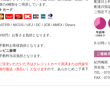
配達日と
替の4種類をご用意しています。
配達日指
トカード
ご指定下
ASTER / NICOS / UFJ / DC / JCB / AMEX / Diners
330円）お客さま負担となります。
8-12時／1
手数料お客様負担となります。
ンビニ振替
ご連絡
手数料当店負担となります。
紀州梅苑
ご注文いただいた方はクレジットカード決済または代金引
所在地：〒
銀行振込（先払い）となります
ので、あらかじめご了承下
TEL：0739
FAX：0739