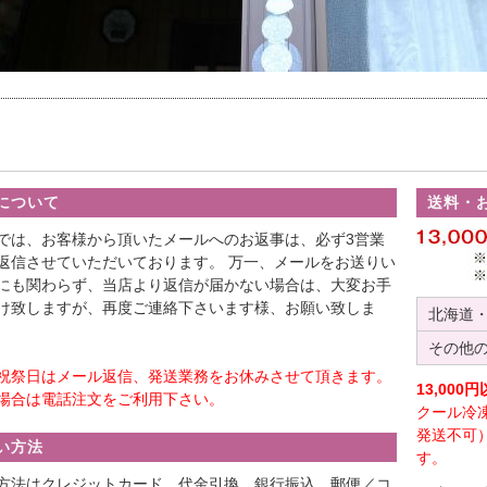
について
送料・
では、お客様から頂いたメールへのお返事は、必ず3営業
返信させていただいております。 万一、メールをお送りい
にも関わらず、当店より返信が届かない場合は、大変お手
け致しますが、再度ご連絡下さいます様、お願い致しま
北海道
その他
祝祭日はメール返信、発送業務をお休みさせて頂きます。
13,00
場合は電話注文をご利用下さい。
クール冷
発送不可
い方法
す。
方法はクレジットカード、代金引換、銀行振込、郵便／コ