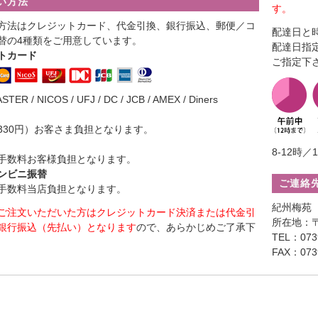
い方法
す。
方法はクレジットカード、代金引換、銀行振込、郵便／コ
配達日と
替の4種類をご用意しています。
配達日指
トカード
ご指定下
ASTER / NICOS / UFJ / DC / JCB / AMEX / Diners
330円）お客さま負担となります。
8-12時／1
手数料お客様負担となります。
ンビニ振替
ご連絡
手数料当店負担となります。
紀州梅苑
ご注文いただいた方はクレジットカード決済または代金引
所在地：〒
銀行振込（先払い）となります
ので、あらかじめご了承下
TEL：0739
FAX：0739