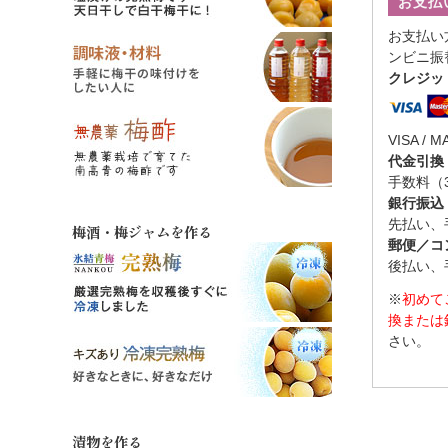
お支払
お支払い
ンビニ振
クレジッ
VISA / M
代金引換
手数料（
銀行振込
先払い、
梅酒・梅ジャムを作る
郵便／コ
後払い、
※
初めて
換または
さい。
漬物を作る