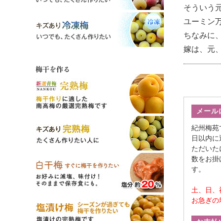
そういう
ユーミン
ちなみに
嫁は、元
梅干を作る
メール
紀州梅苑
日以内に
ただいた
数をお掛
す。
土、日、
お急ぎの