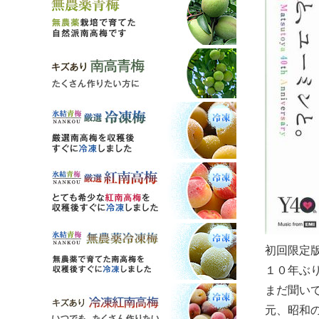
初回限定
１０年ぶ
まだ聞い
元、昭和