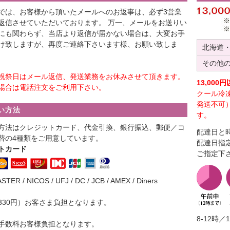
では、お客様から頂いたメールへのお返事は、必ず3営業
返信させていただいております。 万一、メールをお送りい
にも関わらず、当店より返信が届かない場合は、大変お手
け致しますが、再度ご連絡下さいます様、お願い致しま
北海道
その他
祝祭日はメール返信、発送業務をお休みさせて頂きます。
13,00
場合は電話注文をご利用下さい。
クール冷
発送不可
い方法
す。
方法はクレジットカード、代金引換、銀行振込、郵便／コ
配達日と
替の4種類をご用意しています。
配達日指
トカード
ご指定下
ASTER / NICOS / UFJ / DC / JCB / AMEX / Diners
330円）お客さま負担となります。
8-12時／1
手数料お客様負担となります。