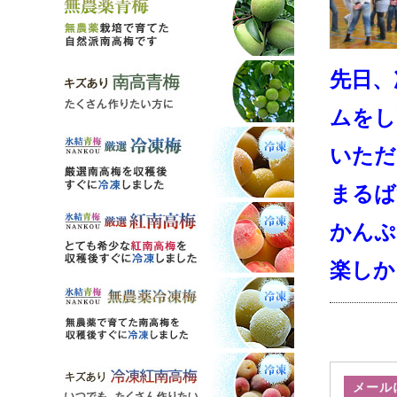
先日、
ムをし
いただ
まるば
かんぷ
楽しか
メール