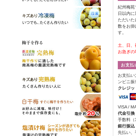
紀州梅苑
日以内に
ただいた
数をお掛
す。
梅干を作る
土、日、
お急ぎの
お支払
お支払い
ンビニ振
クレジッ
VISA / M
代金引換
手数料（
銀行振込
先払い、