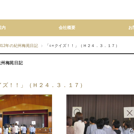
案内
会社概要
お
012年の紀州梅苑日記
「○×クイズ！！」（Ｈ２４．３．１７）
の紀州梅苑日記
クイズ！！」（Ｈ２４．３．１７）