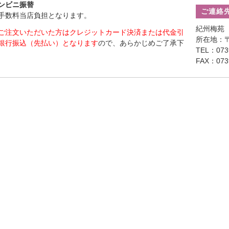
ンビニ振替
ご連絡
手数料当店負担となります。
紀州梅苑
ご注文いただいた方はクレジットカード決済または代金引
所在地：〒
銀行振込（先払い）となります
ので、あらかじめご了承下
TEL：0739
FAX：0739