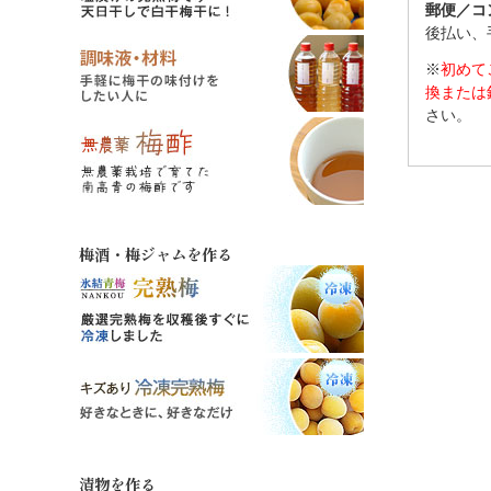
郵便／コ
後払い、
※
初めて
換または
さい。
梅酒・梅ジャムを作る
漬物を作る