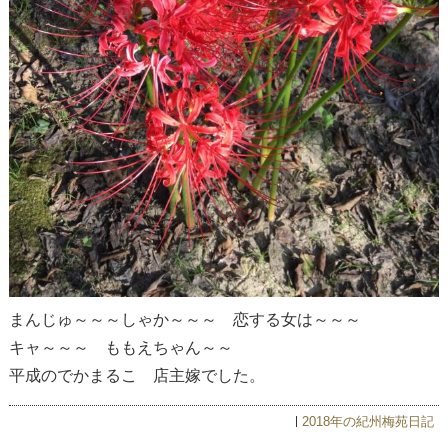
まんじゅ～～～しゃか～～～ 恋する女は～～～
キャ～～～ ももえちゃん～～
平成のでかまるこ 店主嫁でした。
2018年の紀州梅苑日記