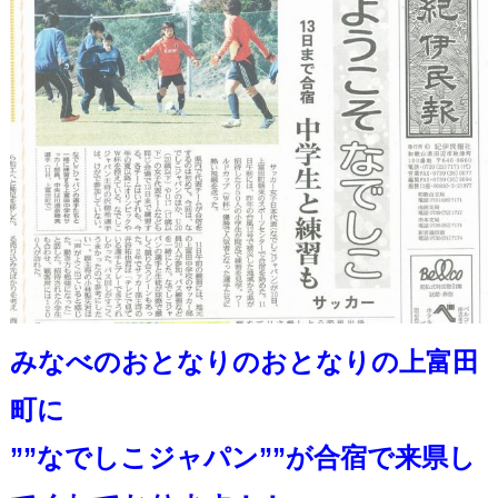
みなべのおとなりのおとなりの上富田
町に
””なでしこジャパン””が合宿で来県し