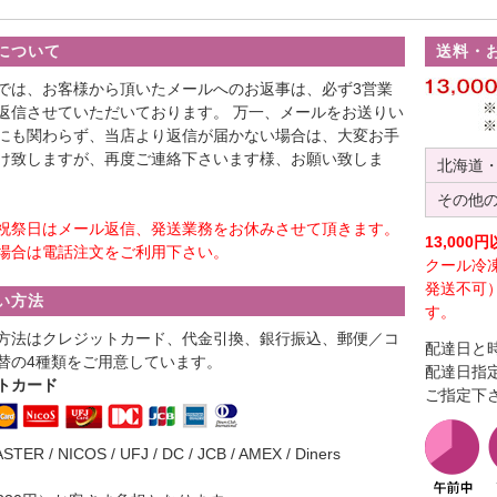
について
送料・
では、お客様から頂いたメールへのお返事は、必ず3営業
返信させていただいております。 万一、メールをお送りい
にも関わらず、当店より返信が届かない場合は、大変お手
け致しますが、再度ご連絡下さいます様、お願い致しま
北海道
その他
祝祭日はメール返信、発送業務をお休みさせて頂きます。
13,00
場合は電話注文をご利用下さい。
クール冷
発送不可
い方法
す。
方法はクレジットカード、代金引換、銀行振込、郵便／コ
配達日と
替の4種類をご用意しています。
配達日指
トカード
ご指定下
ASTER / NICOS / UFJ / DC / JCB / AMEX / Diners