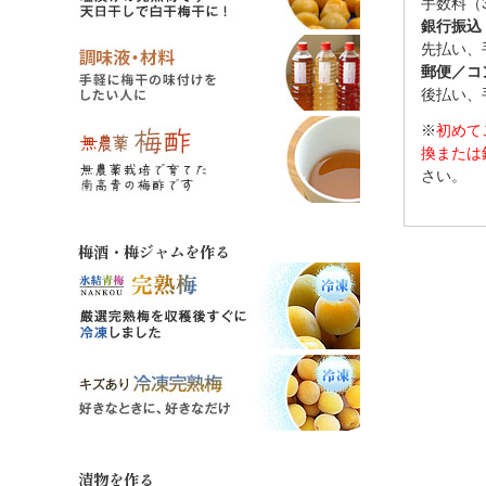
手数料（
銀行振込
先払い、
郵便／コ
後払い、
※
初めて
換または
さい。
梅酒・梅ジャムを作る
漬物を作る