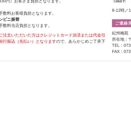
330円）お客さま負担となります。
8-12時／1
手数料お客様負担となります。
ンビニ振替
ご連絡
手数料当店負担となります。
紀州梅苑
ご注文いただいた方はクレジットカード決済または代金引
所在地：〒
銀行振込（先払い）となります
ので、あらかじめご了承下
TEL：0739
FAX：0739