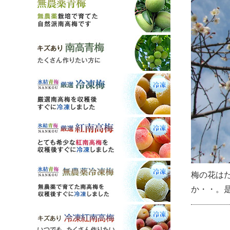
梅の花は
か・・。