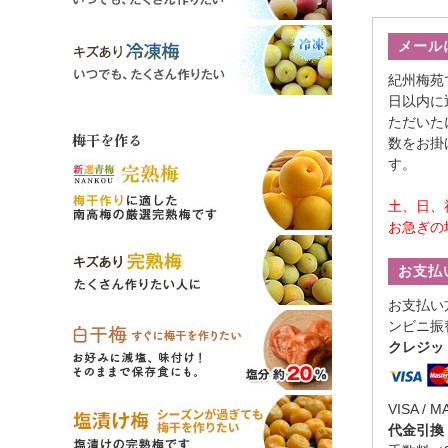
メール
紀州梅苑
日以内に
ただいた
梅干を作る
数をお掛
す。
土、日、
お急ぎの
お支払
お支払い
ンビニ振
クレジッ
VISA / M
代金引換