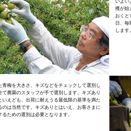
いよい
穫が始
おくと
日、毎
します
た青梅を大きさ、キズなどをチェックして選別し
全て農園のスタッフが手で選別します。キズあり
といえども、出荷に耐えうる最低限の基準を満た
るのは当然です。キズありとはいえ、お客さまに
するための選別は必要となります。