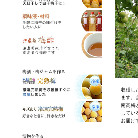
梅酒・梅ジャムを作る
収穫し
ます。
南高梅
してい
お届け
漬物を作る