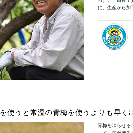
ろ）。「
自社で
に、生産から加
梅を使うと常温の青梅を使うよりも早く
青梅を凍らせる
ます。梅が凍る