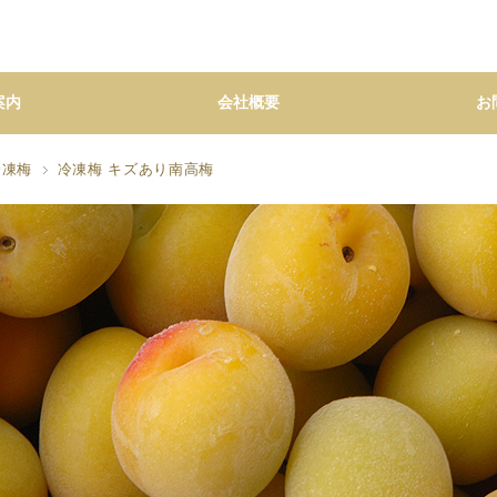
案内
会社概要
お
冷凍梅
冷凍梅 キズあり南高梅