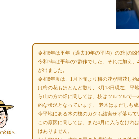
令和6年は平年（過去10年の平均）の3割の凶
令和7年は平年の7割作でした。それに加え、4
が出ました。
令和8年度は、1月下旬より梅の花が開花し始め
は梅の花もほとんど散り、3月18日現在、平
ら山の方の畑に関しては、枝はツルツルで一
的な状況となっています。 老木はまだしも
今平地にある木の枝のガクも結実せず落ちて
この原因に関しては、まだ4月に入らなければ
はありません。