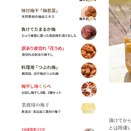
漬けてか
とは段違