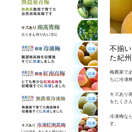
不揃
た紀
梅農家で
ちに冷凍
キズあり
をたくさ
冷凍梅な
す。