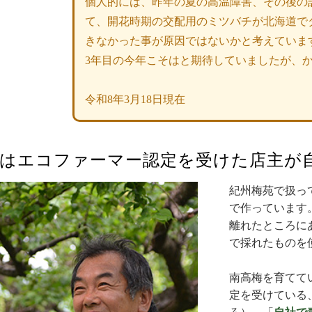
個人的には、昨年の夏の高温障害、その後の
て、開花時期の交配用のミツバチが北海道で
きなかった事が原因ではないかと考えていま
3年目の今年こそはと期待していましたが、
令和8年3月18日現在
梅はエコファーマー認定を受けた店主が
紀州梅苑で扱っ
で作っています
離れたところに
で採れたものを
南高梅を育てて
定を受けている