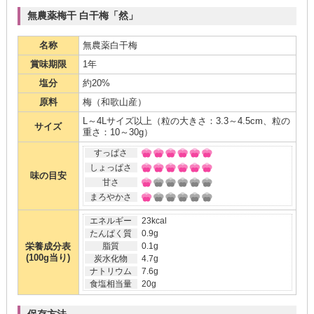
無農薬梅干 白干梅「然」
名称
無農薬白干梅
賞味期限
1年
塩分
約20%
原料
梅（和歌山産）
L～4Lサイズ以上（粒の大きさ：3.3～4.5cm、粒の
サイズ
重さ：10～30g）
すっぱさ
しょっぱさ
味の目安
甘さ
まろやかさ
エネルギー
23kcal
たんぱく質
0.9g
栄養成分表
脂質
0.1g
(100g当り)
炭水化物
4.7g
ナトリウム
7.6g
食塩相当量
20g